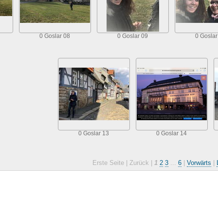
0 Goslar 08
0 Goslar 09
0 Goslar
0 Goslar 13
0 Goslar 14
Erste Seite |
Zurück |
1
2
3
...
6
|
Vorwärts
|