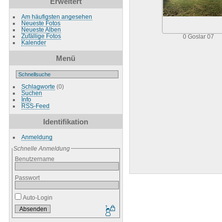
Erweitert
Am häufigsten angesehen
Neueste Fotos
Neueste Alben
Zufällige Fotos
0 Goslar 07
Kalender
Menü
Schlagworte
(0)
Suchen
Info
RSS-Feed
Identifikation
Anmeldung
Schnelle Anmeldung
Benutzername
Passwort
Auto-Login