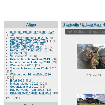
Alben
Startseite
/
Urlaub Harz H
In dieser Gruppe 
Birkenhof-Brennerei Nistertal 2026
103
Willingen Sauerland Jul 2025
9
Radtour Steinhude Sep_2021
88
Urlaub August 2020
148
Maitour Gernrode Harz 2019
72
Radtour WE Steinhude 2019
32
gescannt
9
Saisonstart 2019
6
Urlaub Harz Hahnenklee 2019
86
letzte Schleusenfuehrung 2018
23
Weimar Juni 2016
119
Tour nach Petershagen 22 Mai 2016
32
Weinbergtour Himmelfahrt 2016
0 Goslar 01
168
Erfurt 2015
71
Maitour Marburg 2015
103
Geburtstagsfeier 2019
73
Radtour Verden Aug_2022
135
Rock Believer Konzert Mai 2023
19
1296 Fotos