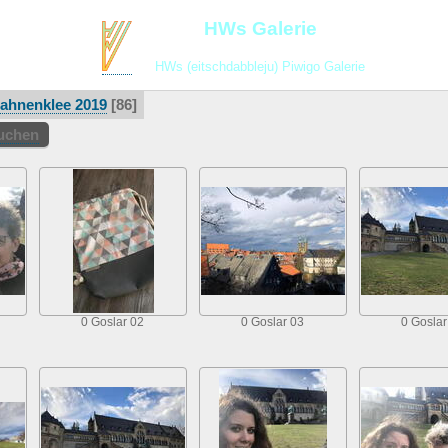
HWs Galerie
HWs (eitschdabbleju) Piwigo Galerie
ahnenklee 2019
86
suchen
0 Goslar 02
0 Goslar 03
0 Goslar