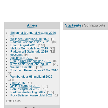
Alben
Startseite
/ Schlagworte
Birkenhof-Brennerei Nistertal 2026
103
Willingen Sauerland Jul 2025
9
Radtour Steinhude Sep_2021
88
Urlaub August 2020
148
Maitour Gernrode Harz 2019
72
Radtour WE Steinhude 2019
32
gescannt
9
Saisonstart 2019
6
Urlaub Harz Hahnenklee 2019
86
letzte Schleusenfuehrung 2018
23
Weimar Juni 2016
119
Tour nach Petershagen 22 Mai 2016
32
Weinbergtour Himmelfahrt 2016
168
Erfurt 2015
71
Maitour Marburg 2015
103
Geburtstagsfeier 2019
73
Radtour Verden Aug_2022
135
Rock Believer Konzert Mai 2023
19
1296 Fotos