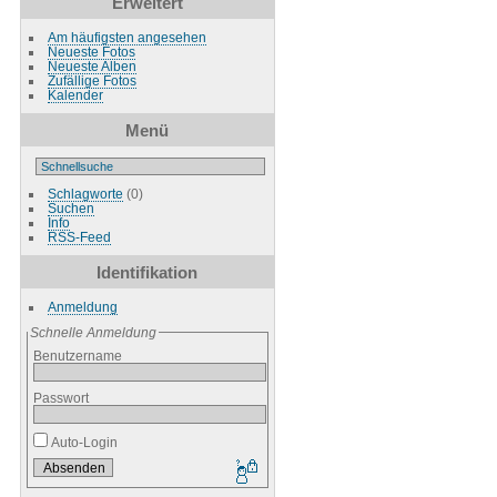
Erweitert
Am häufigsten angesehen
Neueste Fotos
Neueste Alben
Zufällige Fotos
Kalender
Menü
Schlagworte
(0)
Suchen
Info
RSS-Feed
Identifikation
Anmeldung
Schnelle Anmeldung
Benutzername
Passwort
Auto-Login